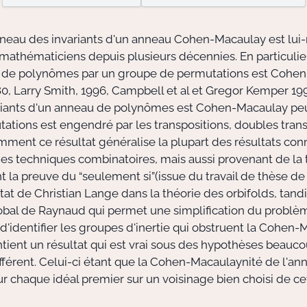
nneau des invariants d'un anneau Cohen-Macaulay est l
 mathématiciens depuis plusieurs décennies. En particulie
au de polynômes par un groupe de permutations est Cohen
80, Larry Smith, 1996, Campbell et al et Gregor Kemper 19
iants d'un anneau de polynômes est Cohen-Macaulay peu i
ations est engendré par les transpositions, doubles transp
ment ce résultat généralise la plupart des résultats con
 des techniques combinatoires, mais aussi provenant de la 
a preuve du “seulement si”(issue du travail de thèse de 
at de Christian Lange dans la théorie des orbifolds, tandi
-global de Raynaud qui permet une simplification du problè
identifier les groupes d'inertie qui obstruent la Cohen-
ntient un résultat qui est vrai sous des hypothèses beauco
différent. Celui-ci étant que la Cohen-Macaulaynité de l'a
r chaque idéal premier sur un voisinage bien choisi de cet