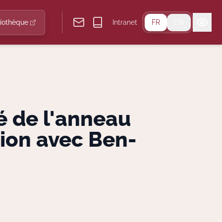
liothèque
Intranet
FR
EN
é de l'anneau
tion avec Ben-