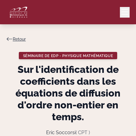
Retour
Mail
Intranet
SÉMINAIRE DE EDP - PHYSIQUE MATHÉMATIQUE
EN
Sur l'identification de
Lang
coefficients dans les
équations de diffusion
d'ordre non-entier en
Le Laboratoire
temps.
Recherche
Eric Soccorsi
( CPT )
Valorisation