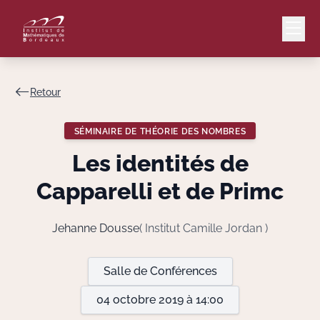
Retour
Mail
Intranet
SÉMINAIRE DE THÉORIE DES NOMBRES
EN
Les identités de
Lang
Capparelli et de Primc
Jehanne Dousse
( Institut Camille Jordan )
Le Laboratoire
Salle de Conférences
Recherche
04 octobre 2019 à 14:00
Valorisation