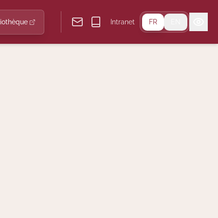
liothèque
Intranet
FR
EN