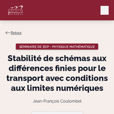
Retour
Mail
Intranet
SÉMINAIRE DE EDP - PHYSIQUE MATHÉMATIQUE
EN
Stabilité de schémas aux
Lang
différences finies pour le
transport avec conditions
aux limites numériques
Le Laboratoire
Recherche
Jean-François Coulombel
Valorisation