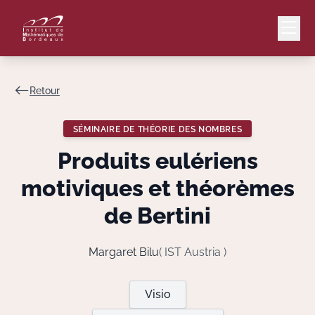
Retour
Mail
Intranet
SÉMINAIRE DE THÉORIE DES NOMBRES
EN
Produits eulériens
Lang
motiviques et théorèmes
de Bertini
Le Laboratoire
Margaret Bilu
( IST Austria )
Recherche
Visio
Valorisation