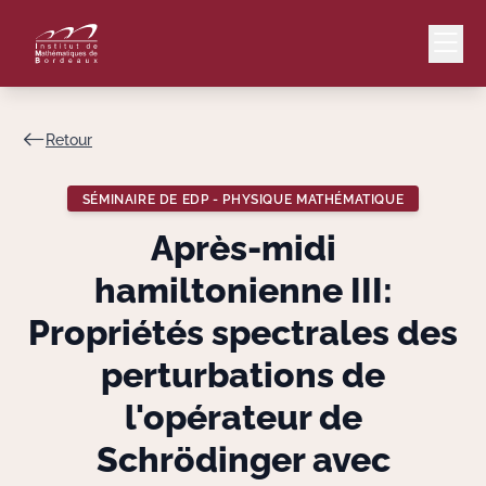
Retour
Mail
Intranet
SÉMINAIRE DE EDP - PHYSIQUE MATHÉMATIQUE
EN
Après-midi
Lang
hamiltonienne III:
Propriétés spectrales des
perturbations de
Le Laboratoire
l'opérateur de
Recherche
Schrödinger avec
Valorisation