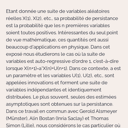
Etant donnée une suite de variables aléatoires
Actions Sociéta
réelles X(1), X(2), etc., sa probabilité de persistance
est la probabilité que les n premières variables
soient toutes positives. Intéressantes du seul point
Doctorant·e·s
de vue mathématique, ces quantités ont aussi
beaucoup d'applications en physique. Dans cet
Bibliothèque
exposé nous étudierons le cas où la suite de
variables est auto-regressive d'ordre 1, c'est-à-dire
Informatique
lorsque X(n+1)=a*X(n)+U(n+1). Dans ce contexte, a est
un paramètre et les variables U(1), U(2), etc., sont
appelées innovations et forment une suite de
variables indépendantes et identiquement
distribuées. Le plus souvent, seules des estimées
asymptotiques sont obtenues sur la persistance.
Dans ce travail en commun avec Gerold Alsmeyer
(Münster), Alin Bostan (Inria Saclay) et Thomas
Simon (Lille), nous considérons le cas particulier où