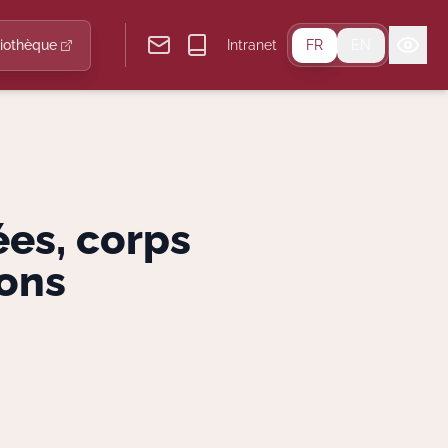
liothèque
Intranet
FR
EN
es, corps
ions