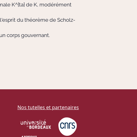
imale
K^{ta}
de
K
, modérément
 l'esprit du théorème de Scholz-
t un corps gouvernant.
Nos tutelles et partenaires