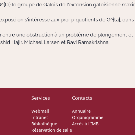
^{ta}
le groupe de Galois de l'extension galoisienne max
xposé on s'intéresse aux pro-
p
-quotients de
G^{ta}
, dans
 lien entre une obstruction à un problème de plongement e
shid Hajir, Michael Larsen et Ravi Ramakrishna.
Services
Contacts
Webmail
Annuaire
Intranet
Organigramme
Bibliothèque
Accès à l'IMB
Réservation de salle