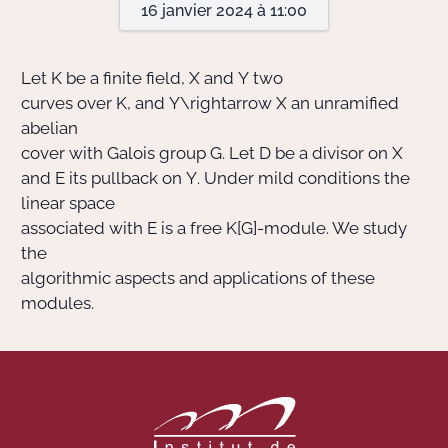
16 janvier 2024 à 11:00
Actions Sociéta
Let
K
be a finite field,
X
and
Y
two
curves over
K
, and
Y\rightarrow X
an unramified
abelian
Doctorant·e·s
cover with Galois group
G
. Let
D
be a divisor on
X
Bibliothèque
and
E
its pullback on
Y
. Under mild conditions the
linear space
Informatique
associated with
E
is a free
K[G]
-module. We study
the
algorithmic aspects and applications of these
modules.