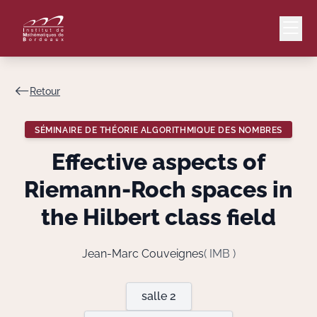
Retour
Mail
Intranet
SÉMINAIRE DE THÉORIE ALGORITHMIQUE DES NOMBRES
EN
Effective aspects of
Lang
Riemann-Roch spaces in
the Hilbert class field
Le Laboratoire
Jean-Marc Couveignes
( IMB )
Recherche
salle 2
Valorisation