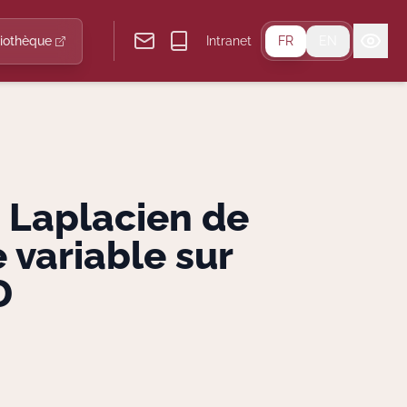
liothèque
Intranet
FR
EN
 Laplacien de
variable sur
D