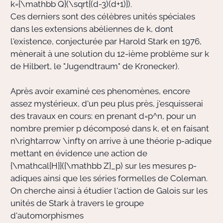
k={\mathbb Q}(\sqrt{(d-3)(d+1)})
.
Ces derniers sont des célèbres unités spéciales
dans les extensions abéliennes de
k
, dont
l'existence, conjecturée par Harold Stark en 1976,
mènerait à une solution du 12-ième problème sur
k
de Hilbert, le "Jugendtraum" de Kronecker).
Après avoir examiné ces phenomènes, encore
assez mystérieux, d'un peu plus près, j'esquisserai
des travaux en cours: en prenant
d=p^n
, pour un
nombre premier
p
décomposé dans
k
, et en faisant
n\rightarrow \infty
on arrive à une théorie
p
-adique
mettant en évidence une action de
{\mathcal{H}}({\mathbb Z}_p)
sur les mesures
p
-
adiques ainsi que les séries formelles de Coleman.
On cherche ainsi à étudier l'action de Galois sur les
unités de Stark à travers le groupe
d'automorphismes