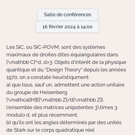
Salle de conférences
Actions Sociéta
16 février 2024 à 14:00
Doctorant·e·s
Les SIC, ou SIC-POVM, sont des systèmes
Bibliothèque
maximaux de droites dites équiangulaires dans
{\mathbb C}^d
,
d>3
. Objets d'intérêt de la physique
Informatique
quantique et du "Design Theory" depuis les années
1970, on a constaté heuristiqument:
a) que tous, sauf un, admettent une action unitaire
du groupe de Heisenberg
{\mathcal{H}}({\mathbb Z}/d{\mathbb Z})
,
l'ensemble des matrices unipotentes
3\times 3
modulo
d
, et plus récemment,
b) qu'ils ont les angles déterminés par des unités
de Stark sur le corps quadratique réel