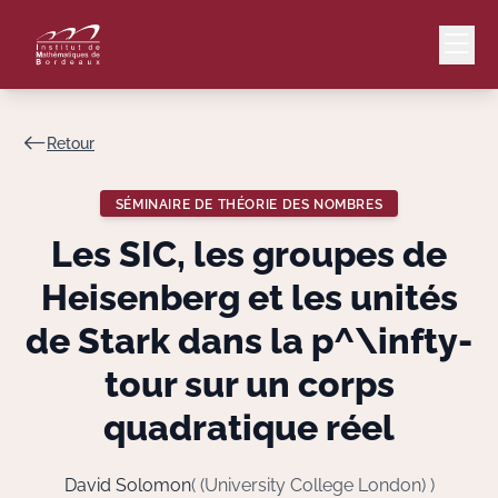
Retour
Mail
Intranet
SÉMINAIRE DE THÉORIE DES NOMBRES
EN
Les SIC, les groupes de
Lang
Heisenberg et les unités
de Stark dans la
p^\infty
-
tour sur un corps
Le Laboratoire
quadratique réel
Recherche
David Solomon
( (University College London) )
Valorisation