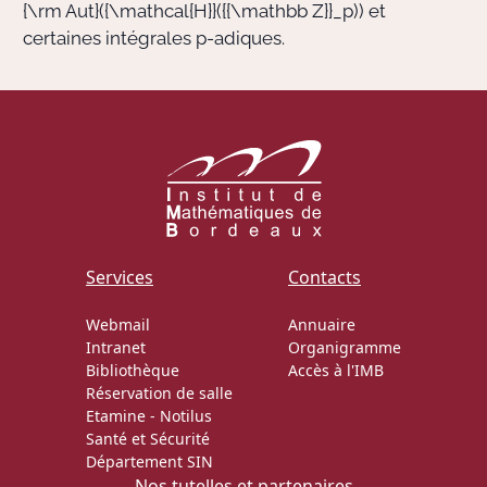
{\rm Aut}({\mathcal{H}}({{\mathbb Z}}_p))
et
certaines intégrales
p
-adiques.
Services
Contacts
Webmail
Annuaire
Intranet
Organigramme
Bibliothèque
Accès à l'IMB
Réservation de salle
Etamine
-
Notilus
Santé et Sécurité
Département SIN
Nos tutelles et partenaires