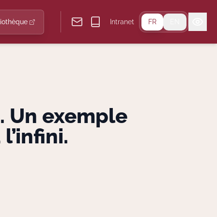
liothèque
Intranet
FR
EN
. Un exemple
’infini.