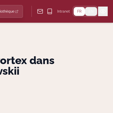
liothèque
Intranet
FR
EN
 vortex dans
skii