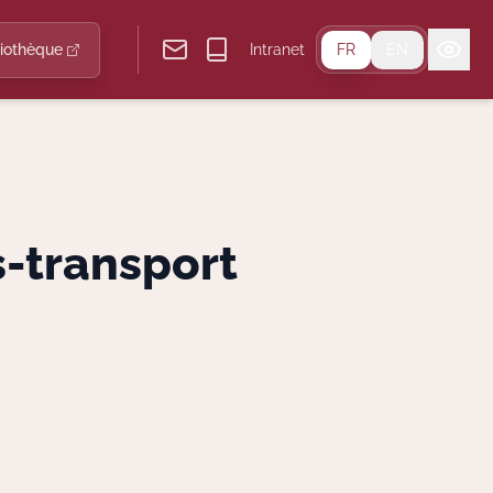
liothèque
Intranet
FR
EN
s-transport