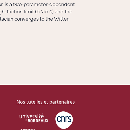
or, is a two-parameter-dependent
h-friction limit (
b \to 0
) and the
Laplacian converges to the Witten
Nos tutelles et partenaires