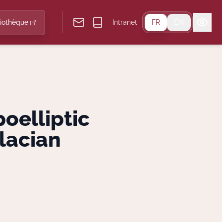
liothèque
Intranet
FR
EN
oelliptic
lacian