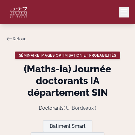
Retour
Mail
Intranet
SÉMINAIRE IMAGES OPTIMISATION ET PROBABILITÉS
EN
(Maths-ia) Journée
Lang
doctorants IA
département SIN
Le Laboratoire
Doctorants
( U. Bordeaux )
Recherche
Batiment Smart
Valorisation