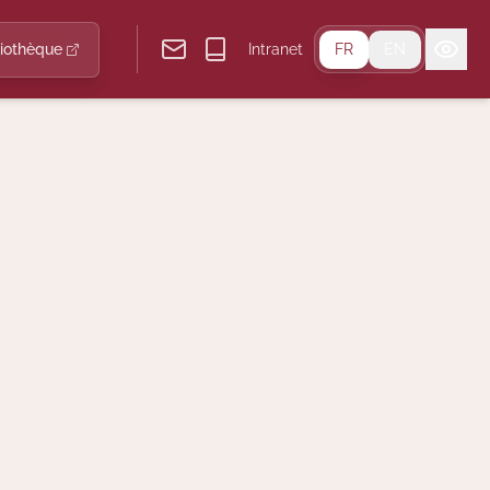
liothèque
Intranet
FR
EN