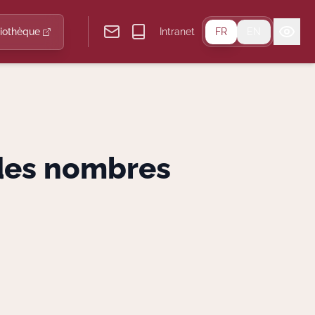
liothèque
Intranet
FR
EN
 des nombres