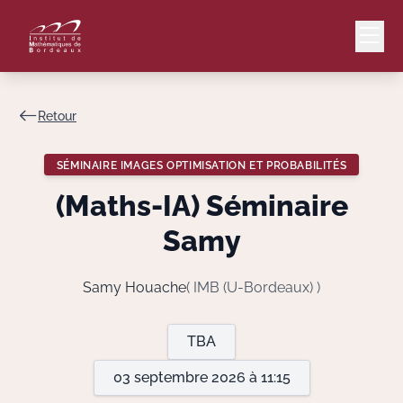
Retour
Mail
Intranet
SÉMINAIRE IMAGES OPTIMISATION ET PROBABILITÉS
EN
(Maths-IA) Séminaire
Lang
Samy
Samy Houache
( IMB (U-Bordeaux) )
Le Laboratoire
TBA
Recherche
03 septembre 2026 à 11:15
Valorisation