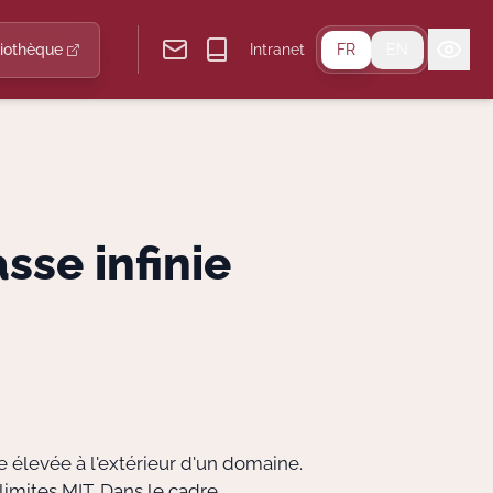
liothèque
Intranet
FR
EN
sse infinie
 élevée à l'extérieur d'un domaine.
limites MIT. Dans le cadre