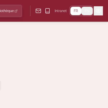
liothèque
Intranet
FR
EN