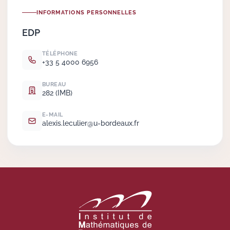
INFORMATIONS PERSONNELLES
Actions Sociéta
EDP
TÉLÉPHONE
+33 5 4000 6956
Doctorant·e·s
BUREAU
Bibliothèque
282 (IMB)
Informatique
E-MAIL
alexis.
leculier@u-bordeaux.
fr