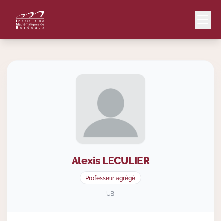
Mail
Intranet
EN
Lang
Alexis
LECULIER
Le Laboratoire
Professeur agrégé
Recherche
UB
Valorisation