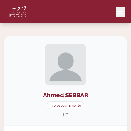
Mail
Intranet
EN
Lang
Ahmed
SEBBAR
Le Laboratoire
Professeur Émérite
Recherche
UB
Valorisation