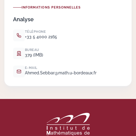
INFORMATIONS PERSONNELLES
Actions Sociéta
Analyse
TÉLÉPHONE
+33 5 4000 2165
Doctorant·e·s
BUREAU
Bibliothèque
379 (IMB)
Informatique
E-MAIL
Ahmed.
Sebbar@math.
u-bordeaux.
fr