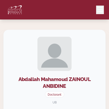
Mail
Intranet
EN
Lang
Abdallah Mahamoud
ZAINOUL
Le Laboratoire
ANBIDINE
Doctorant
Recherche
UB
Valorisation