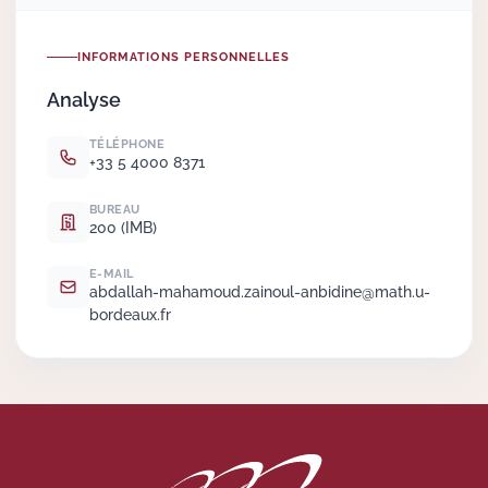
Actions Sociéta
INFORMATIONS PERSONNELLES
Analyse
Doctorant·e·s
TÉLÉPHONE
+33 5 4000 8371
Bibliothèque
BUREAU
200 (IMB)
Informatique
E-MAIL
abdallah-mahamoud.
zainoul-anbidine@math.
u-
bordeaux.
fr