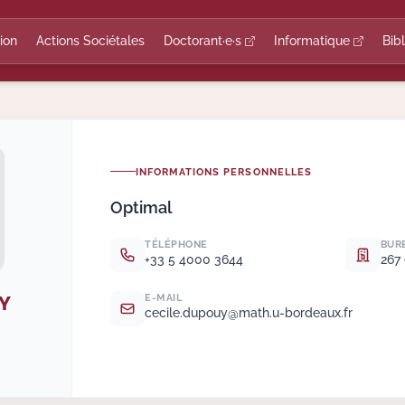
ion
Actions Sociétales
Doctorant·e·s
Informatique
Bib
INFORMATIONS PERSONNELLES
Optimal
TÉLÉPHONE
BUR
+33 5 4000 3644
267 
Y
E-MAIL
cecile.
dupouy@math.
u-bordeaux.
fr