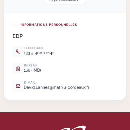
Actions Sociéta
INFORMATIONS PERSONNELLES
EDP
Doctorant·e·s
TÉLÉPHONE
Bibliothèque
+33 5 4000 2142
Informatique
BUREAU
168 (IMB)
E-MAIL
David.
Lannes@math.
u-bordeaux.
fr