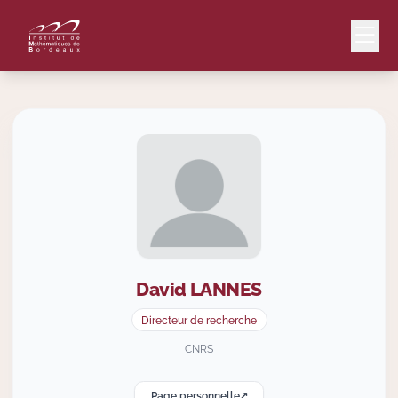
Mail
Intranet
EN
Lang
David
LANNES
Le Laboratoire
Directeur de recherche
Recherche
CNRS
Page personnelle
Valorisation
↗