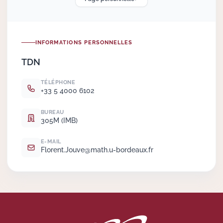
Actions Sociéta
INFORMATIONS PERSONNELLES
TDN
Doctorant·e·s
TÉLÉPHONE
Bibliothèque
+33 5 4000 6102
Informatique
BUREAU
305M (IMB)
E-MAIL
Florent.
Jouve@math.
u-bordeaux.
fr