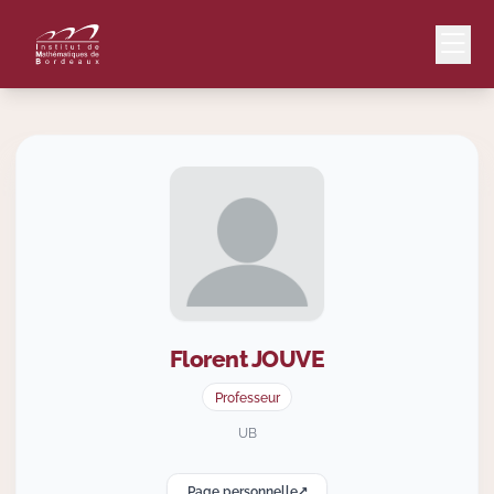
Mail
Intranet
EN
Lang
Florent
JOUVE
Le Laboratoire
Professeur
Recherche
UB
Page personnelle
Valorisation
↗