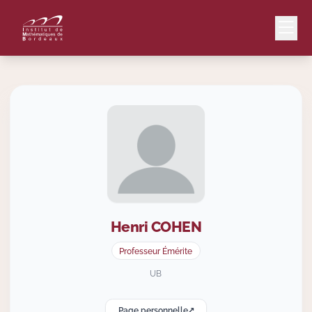
Mail
Intranet
EN
Lang
Henri
COHEN
Le Laboratoire
Professeur Émérite
Recherche
UB
Page personnelle
Valorisation
↗