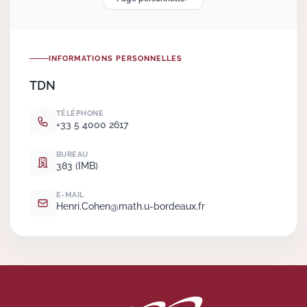
Actions Sociéta
INFORMATIONS PERSONNELLES
TDN
Doctorant·e·s
TÉLÉPHONE
Bibliothèque
+33 5 4000 2617
Informatique
BUREAU
383 (IMB)
E-MAIL
Henri.
Cohen@math.
u-bordeaux.
fr