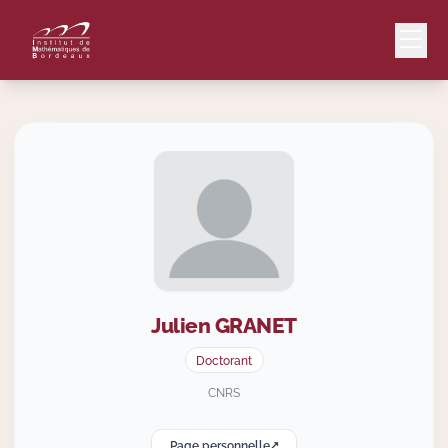
Mail
Intranet
EN
Lang
Julien
GRANET
Le Laboratoire
Doctorant
Recherche
CNRS
Page personnelle
Valorisation
↗