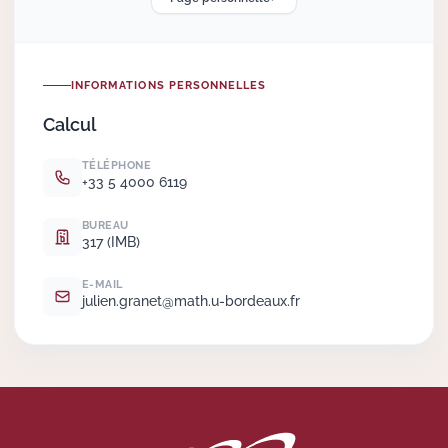
Actions Sociéta
INFORMATIONS PERSONNELLES
Calcul
Doctorant·e·s
TÉLÉPHONE
Bibliothèque
+33 5 4000 6119
Informatique
BUREAU
317 (IMB)
E-MAIL
julien.
granet@math.
u-bordeaux.
fr