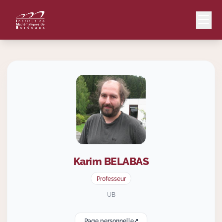
Mail
Intranet
EN
Lang
Karim
BELABAS
Le Laboratoire
Professeur
Recherche
UB
Page personnelle
Valorisation
↗