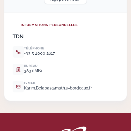
Actions Sociéta
INFORMATIONS PERSONNELLES
TDN
Doctorant·e·s
TÉLÉPHONE
Bibliothèque
+33 5 4000 2617
Informatique
BUREAU
383 (IMB)
E-MAIL
Karim.
Belabas@math.
u-bordeaux.
fr