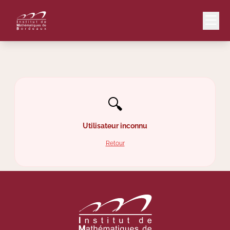
Mail
Intranet
🔍
EN
Lang
Utilisateur inconnu
Retour
Le Laboratoire
Recherche
Valorisation