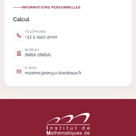
INFORMATIONS PERSONNELLES
Actions Sociéta
Calcul
TÉLÉPHONE
+33 5 2457 4000
Doctorant·e·s
BUREAU
Bibliothèque
INRIA (INRIA)
Informatique
E-MAIL
maxime.
janin@u-bordeaux.
fr.