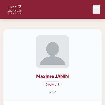
Mail
Intranet
EN
Lang
Maxime
JANIN
Le Laboratoire
Doctorant
Recherche
Autre
Valorisation