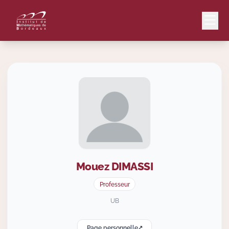
Mail
Intranet
EN
Lang
Mouez
DIMASSI
Le Laboratoire
Professeur
Recherche
UB
Page personnelle
Valorisation
↗