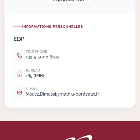
Actions Sociéta
INFORMATIONS PERSONNELLES
EDP
Doctorant·e·s
TÉLÉPHONE
Bibliothèque
+33 5 4000 6073
Informatique
BUREAU
165 (IMB)
E-MAIL
Mouez.
Dimassi@math.
u-bordeaux.
fr