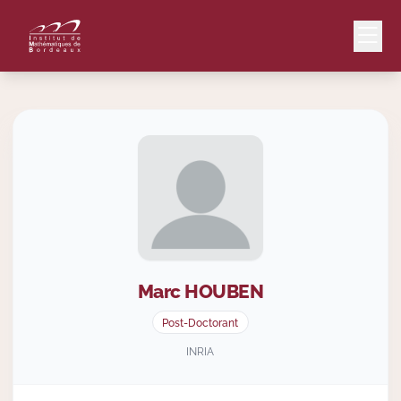
Mail
Intranet
EN
Lang
Marc
HOUBEN
Le Laboratoire
Post-Doctorant
Recherche
INRIA
Valorisation