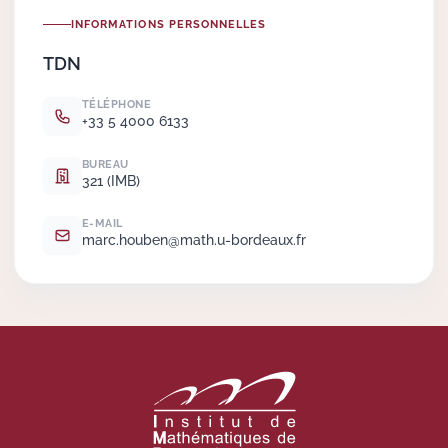
INFORMATIONS PERSONNELLES
Actions Sociéta
TDN
TÉLÉPHONE
+33 5 4000 6133
Doctorant·e·s
BUREAU
Bibliothèque
321 (IMB)
Informatique
E-MAIL
marc.
houben@math.
u-bordeaux.
fr