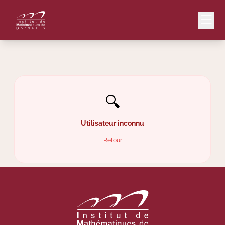
Mail
Intranet
🔍
EN
Lang
Utilisateur inconnu
Retour
Le Laboratoire
Recherche
Valorisation