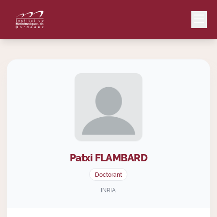
Mail
Intranet
EN
Lang
Patxi
FLAMBARD
Le Laboratoire
Doctorant
Recherche
INRIA
Valorisation