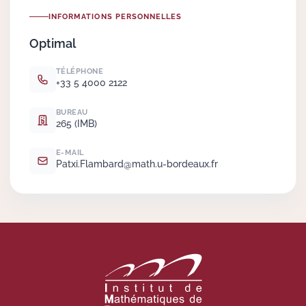
INFORMATIONS PERSONNELLES
Actions Sociéta
Optimal
TÉLÉPHONE
+33 5 4000 2122
Doctorant·e·s
BUREAU
Bibliothèque
265 (IMB)
Informatique
E-MAIL
Patxi.
Flambard@math.
u-bordeaux.
fr