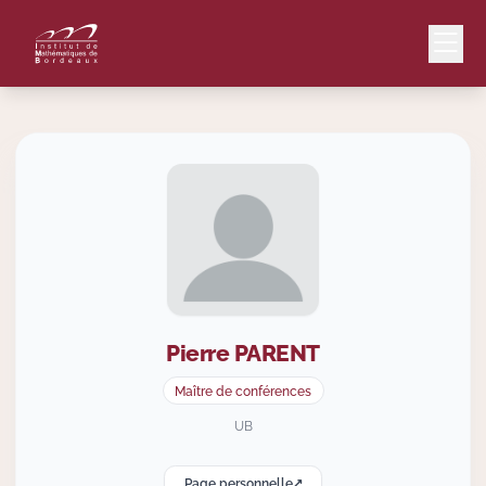
Mail
Intranet
EN
Lang
Pierre
PARENT
Le Laboratoire
Maître de conférences
Recherche
UB
Page personnelle
Valorisation
↗