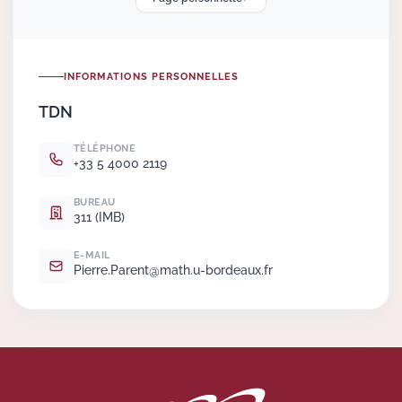
Actions Sociéta
INFORMATIONS PERSONNELLES
TDN
Doctorant·e·s
TÉLÉPHONE
Bibliothèque
+33 5 4000 2119
Informatique
BUREAU
311 (IMB)
E-MAIL
Pierre.
Parent@math.
u-bordeaux.
fr