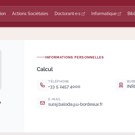
ion
Actions Sociétales
Doctorant·e·s
Informatique
Bib
INFORMATIONS PERSONNELLES
Calcul
TÉLÉPHONE
BUR
+33 5 2457 4000
INRI
A
E-MAIL
suraj.
baloda@u-bordeaux.
fr