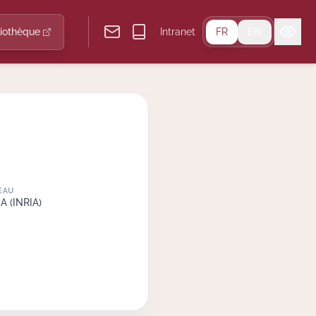
liothèque
Intranet
FR
EN
EAU
A (INRIA)