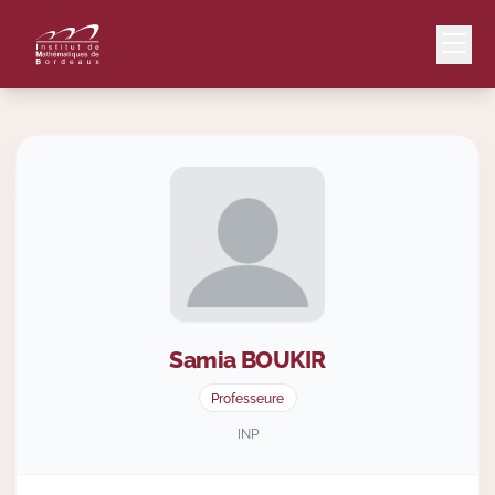
Mail
Intranet
EN
Lang
Samia
BOUKIR
Le Laboratoire
Professeure
Recherche
INP
Valorisation