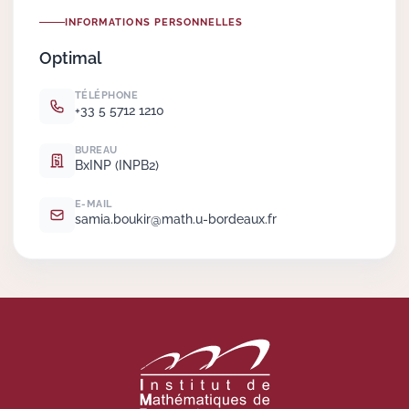
INFORMATIONS PERSONNELLES
Actions Sociéta
Optimal
TÉLÉPHONE
+33 5 5712 1210
Doctorant·e·s
BUREAU
Bibliothèque
BxINP (INPB2)
Informatique
E-MAIL
samia.
boukir@math.
u-bordeaux.
fr