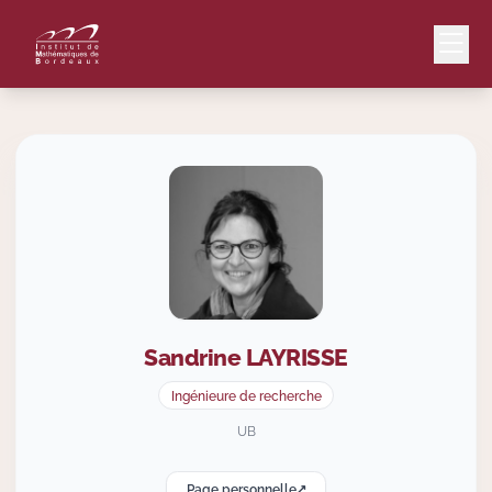
Mail
Intranet
EN
Lang
Sandrine
LAYRISSE
Le Laboratoire
Ingénieure de recherche
Recherche
UB
Page personnelle
Valorisation
↗