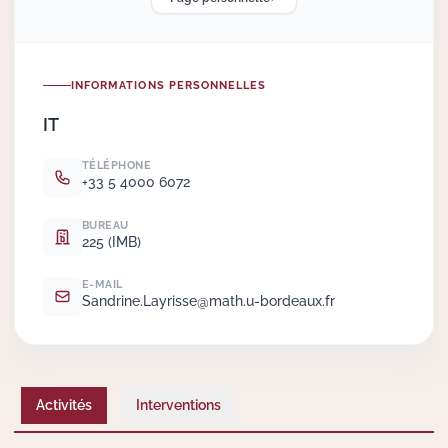
Actions Sociéta
INFORMATIONS PERSONNELLES
IT
Doctorant·e·s
TÉLÉPHONE
Bibliothèque
+33 5 4000 6072
Informatique
BUREAU
225 (IMB)
E-MAIL
Sandrine.
Layrisse@math.
u-bordeaux.
fr
Activités
Interventions