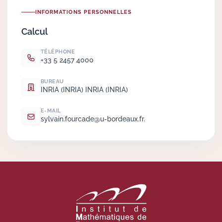
INFORMATIONS PERSONNELLES
Actions Sociéta
Calcul
TÉLÉPHONE
+33 5 2457 4000
Doctorant·e·s
BUREAU
Bibliothèque
INRIA (INRIA) INRIA (INRIA)
Informatique
E-MAIL
sylvain.
fourcade@u-bordeaux.
fr.