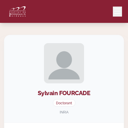
Mail
Intranet
EN
Lang
Sylvain
FOURCADE
Le Laboratoire
Doctorant
Recherche
INRIA
Valorisation