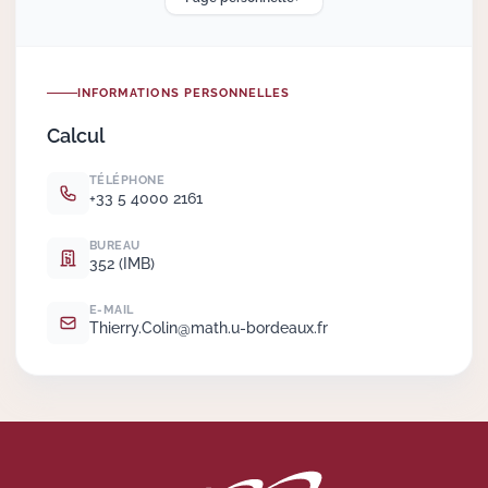
Actions Sociéta
INFORMATIONS PERSONNELLES
Calcul
Doctorant·e·s
TÉLÉPHONE
Bibliothèque
+33 5 4000 2161
Informatique
BUREAU
352 (IMB)
E-MAIL
Thierry.
Colin@math.
u-bordeaux.
fr