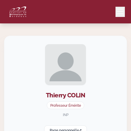
Mail
Intranet
EN
Lang
Thierry
COLIN
Le Laboratoire
Professeur Émérite
Recherche
INP
Page personnelle
Valorisation
↗