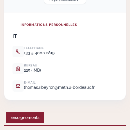
Actions Sociéta
INFORMATIONS PERSONNELLES
IT
Doctorant·e·s
TÉLÉPHONE
Bibliothèque
+33 5 4000 2819
Informatique
BUREAU
225 (IMB)
E-MAIL
thomas.
ribeyron@math.
u-bordeaux.
fr
Enseignements