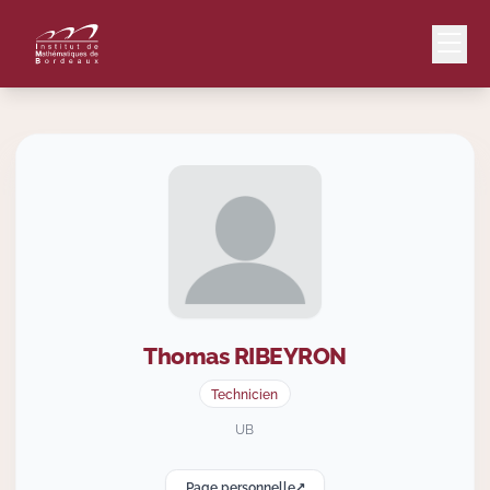
Mail
Intranet
EN
Lang
Thomas
RIBEYRON
Le Laboratoire
Technicien
Recherche
UB
Page personnelle
Valorisation
↗