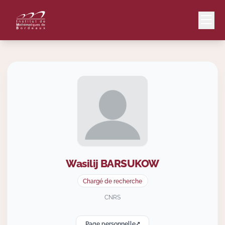
Mail
Intranet
EN
Lang
Wasilij
BARSUKOW
Le Laboratoire
Chargé de recherche
Recherche
CNRS
Page personnelle
Valorisation
↗