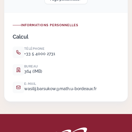
Actions Sociéta
INFORMATIONS PERSONNELLES
Calcul
Doctorant·e·s
TÉLÉPHONE
Bibliothèque
+33 5 4000 2731
Informatique
BUREAU
364 (IMB)
E-MAIL
wasilij.
barsukow@math.
u-bordeaux.
fr