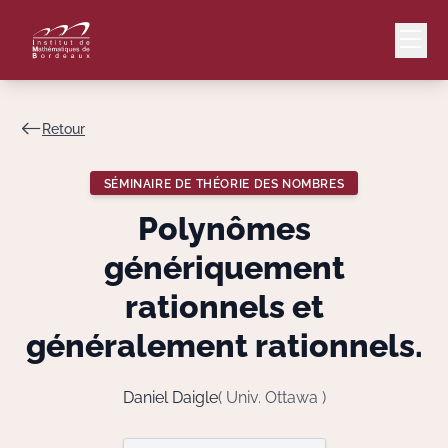
Retour
Mail
Intranet
SÉMINAIRE DE THÉORIE DES NOMBRES
EN
Polynômes
Lang
génériquement
rationnels et
généralement rationnels.
Le Laboratoire
Recherche
Daniel Daigle
( Univ. Ottawa )
Valorisation