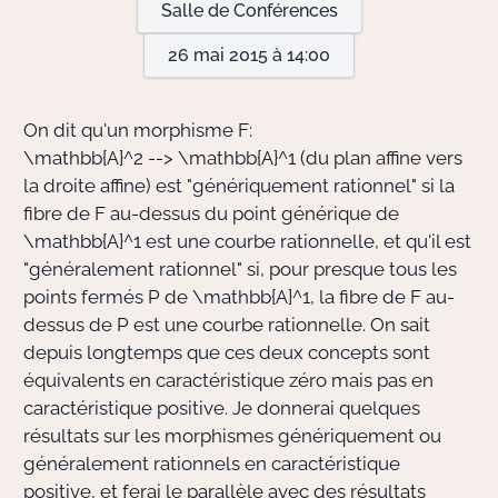
Salle de Conférences
26 mai 2015 à 14:00
Actions Sociéta
On dit qu'un morphisme F:
Doctorant·e·s
\mathbb{A}^2 --> \mathbb{A}^1
(du plan affine vers
la droite affine) est "génériquement rationnel" si la
Bibliothèque
fibre de F au-dessus du point générique de
\mathbb{A}^1
est une courbe rationnelle, et qu'il est
Informatique
"généralement rationnel" si, pour presque tous les
points fermés
P
de
\mathbb{A}^1
, la fibre de F au-
dessus de
P
est une courbe rationnelle. On sait
depuis longtemps que ces deux concepts sont
équivalents en caractéristique zéro mais pas en
caractéristique positive. Je donnerai quelques
résultats sur les morphismes génériquement ou
généralement rationnels en caractéristique
positive, et ferai le parallèle avec des résultats