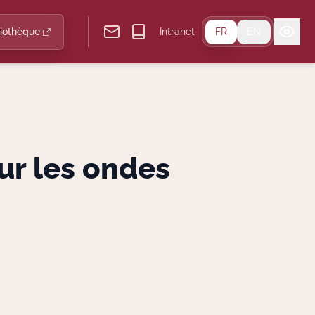
liothèque
Intranet
FR
EN
ur les ondes