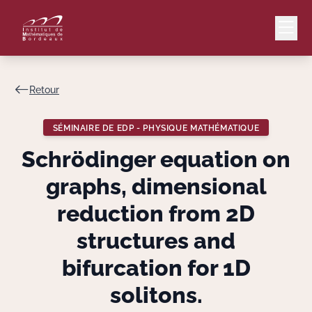
Retour
Mail
Intranet
SÉMINAIRE DE EDP - PHYSIQUE MATHÉMATIQUE
EN
Schrödinger equation on
Lang
graphs, dimensional
reduction from 2D
structures and
Le Laboratoire
bifurcation for 1D
Recherche
solitons.
Valorisation