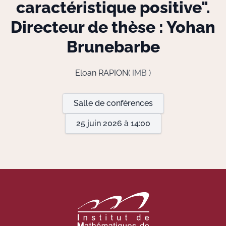
caractéristique positive".
Directeur de thèse : Yohan
Actions Sociéta
Brunebarbe
Doctorant·e·s
Eloan RAPION
( IMB )
Bibliothèque
Salle de conférences
Informatique
25 juin 2026 à 14:00