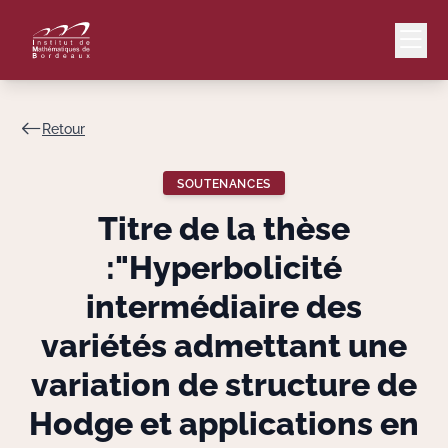
Retour
Mail
Intranet
SOUTENANCES
EN
Titre de la thèse
Lang
:"Hyperbolicité
intermédiaire des
variétés admettant une
Le Laboratoire
variation de structure de
Recherche
Hodge et applications en
Valorisation