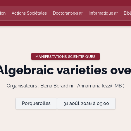
ion
Actions Sociétales
Doctorant·e·s
Informatique
Bib
MANIFESTATIONS SCIENTIFIQUES
Algebraic varieties over
Organisateurs : Elena Berardini - Annamaria Iezzi
( IMB )
Porquerolles
31 août 2026 à 09:00