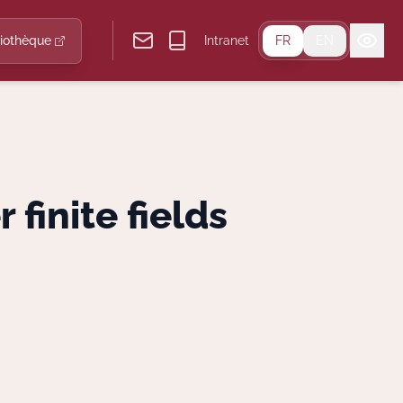
liothèque
Intranet
FR
EN
 finite fields